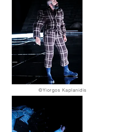
©Yiorgos Kaplanidis